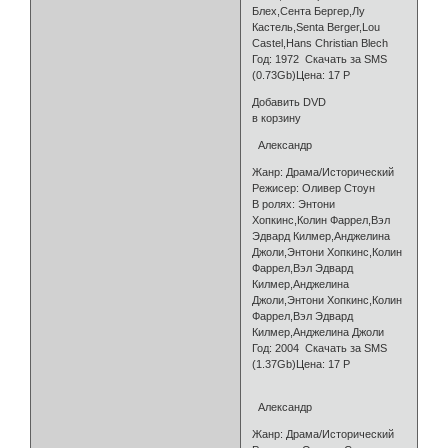
Блех,Сента Бергер,Лу
Кастель,Senta Berger,Lou
Castel,Hans Christian Blech
Год: 1972 Скачать за SMS
(0.73Gb)Цена: 17 Р
Добавить DVD
в корзину
Александр
Жанр: Драма/Исторический
Режисер: Оливер Стоун
В ролях: Энтони
Хопкинс,Колин Фаррел,Вэл
Эдвард Килмер,Анджелина
Джоли,Энтони Хопкинс,Колин
Фаррел,Вэл Эдвард
Килмер,Анджелина
Джоли,Энтони Хопкинс,Колин
Фаррел,Вэл Эдвард
Килмер,Анджелина Джоли
Год: 2004 Скачать за SMS
(1.37Gb)Цена: 17 Р
Александр
Жанр: Драма/Исторический