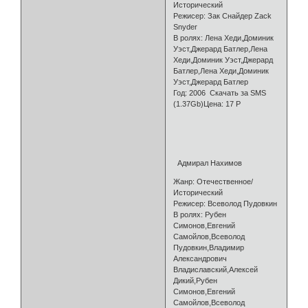
Исторический
Режисер: Зак Снайдер Zack
Snyder
В ролях: Лена Хеди,Доминик
Уэст,Джерард Батлер,Лена
Хеди,Доминик Уэст,Джерард
Батлер,Лена Хеди,Доминик
Уэст,Джерард Батлер
Год: 2006 Скачать за SMS
(1.37Gb)Цена: 17 Р
Адмирал Нахимов
Жанр: Отечественное/
Исторический
Режисер: Всеволод Пудовкин
В ролях: Рубен
Симонов,Евгений
Самойлов,Всеволод
Пудовкин,Владимир
Александрович
Владиславский,Алексей
Дикий,Рубен
Симонов,Евгений
Самойлов,Всеволод