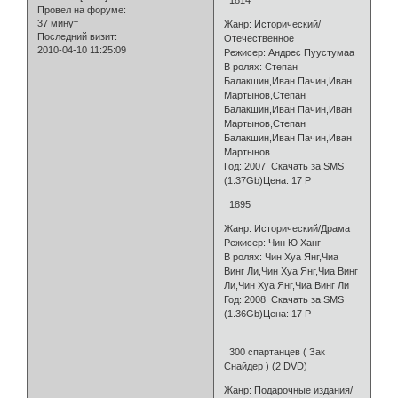
1814
Провел на форуме:
37 минут
Жанр: Исторический/
Последний визит:
Отечественное
2010-04-10 11:25:09
Режисер: Андрес Пуустумаа
В ролях: Степан
Балакшин,Иван Пачин,Иван
Мартынов,Степан
Балакшин,Иван Пачин,Иван
Мартынов,Степан
Балакшин,Иван Пачин,Иван
Мартынов
Год: 2007 Скачать за SMS
(1.37Gb)Цена: 17 Р
1895
Жанр: Исторический/Драма
Режисер: Чин Ю Ханг
В ролях: Чин Хуа Янг,Чиа
Винг Ли,Чин Хуа Янг,Чиа Винг
Ли,Чин Хуа Янг,Чиа Винг Ли
Год: 2008 Скачать за SMS
(1.36Gb)Цена: 17 Р
300 спартанцев ( Зак
Снайдер ) (2 DVD)
Жанр: Подарочные издания/