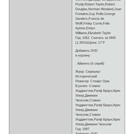
Ролф,Robert Taylor,Robert
Douglas,Norman Wooland,Joan
Fontaine,Guy Rolfe,George
Sanders,Francis de
Wolff,Finlay Currie,Felix
Aylmer,Emlyn
Williams,Elizabeth Taylor
Год: 1952 Скачать за SMS
(1.35Gb)Цена: 17 Р
Добавить DVD
в корзину
Айвенго (6 серий)
Жанр: Сериалы/
Исторический
Режисер: Стюарт Орм
В ролях: Стивен
Уоддингтом,Ралф Браун,Крис
Уокер,Джимми
Чизхолм,Стивен
Уоддингтом,Ралф Браун,Крис
Уокер,Джимми
Чизхолм,Стивен
Уоддингтом,Ралф Браун,Крис
Уокер,Джимми Чизхолм
Год: 1997
Добавить DVD