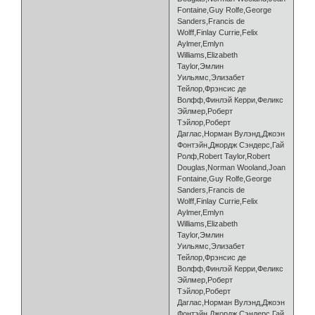
Fontaine,Guy Rolfe,George
Sanders,Francis de
Wolff,Finlay Currie,Felix
Aylmer,Emlyn
Williams,Elizabeth
Taylor,Эмлин
Уильямс,Элизабет
Тейлор,Фрэнсис де
Волфф,Финлэй Керри,Феликс
Эйлмер,Роберт
Тэйлор,Роберт
Даглас,Норман Вулэнд,Джоэн
Фонтэйн,Джордж Сэндерс,Гай
Ролф,Robert Taylor,Robert
Douglas,Norman Wooland,Joan
Fontaine,Guy Rolfe,George
Sanders,Francis de
Wolff,Finlay Currie,Felix
Aylmer,Emlyn
Williams,Elizabeth
Taylor,Эмлин
Уильямс,Элизабет
Тейлор,Фрэнсис де
Волфф,Финлэй Керри,Феликс
Эйлмер,Роберт
Тэйлор,Роберт
Даглас,Норман Вулэнд,Джоэн
Фонтэйн,Джордж Сэндерс,Гай