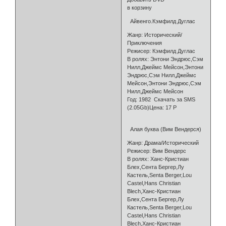
в корзину
Айвенго.Кэмфилд Дуглас
Жанр: Исторический/
Приключения
Режисер: Кэмфилд Дуглас
В ролях: Энтони Эндрюс,Сэм
Нилл,Джеймс Мейсон,Энтони
Эндрюс,Сэм Нилл,Джеймс
Мейсон,Энтони Эндрюс,Сэм
Нилл,Джеймс Мейсон
Год: 1982 Скачать за SMS
(2.05Gb)Цена: 17 Р
Алая буква (Вим Вендерся)
Жанр: Драма/Исторический
Режисер: Вим Вендерс
В ролях: Ханс-Кристиан
Блех,Сента Бергер,Лу
Кастель,Senta Berger,Lou
Castel,Hans Christian
Blech,Ханс-Кристиан
Блех,Сента Бергер,Лу
Кастель,Senta Berger,Lou
Castel,Hans Christian
Blech,Ханс-Кристиан