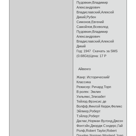
Пудовкин,Владимир
Александрович
Владиславский,Алексей
Дикий,Рубен
Симонов,Евгений
Самойлов,Всеволод
Пудовкин,Владимир
Александрович
Владиславский,Алексей
Дикий
Год: 1947 Скачать за SMS
(0.68Gb)Цена: 17 Р
Айвенго
Жанр: Исторический/
Классика
Режисер: Ричард Торп
В ролях: Эмлин
Уильямс,Элизабет
Тейлор,Фрэнсис де
Волфф,Финлэй Керри,Феликс
Эйлмер,Роберт
Тэйлор,Роберт
Даглас,Норман Вулэнд,Джоэн
Фонтэйн,Джордж Сэндерс,Гай
Ролф,Robert Taylor,Robert
Douglas,Norman Wooland,Joan