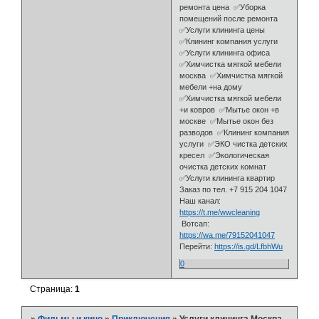
ремонта цена ✅Уборка
помещений после ремонта
✅Услуги клининга цены
✅Клининг компания услуги
✅Услуги клининга офиса
✅Химчистка мягкой мебели
москва ✅Химчистка мягкой
мебели +на дому
✅Химчистка мягкой мебели
+и ковров ✅Мытье окон +в
москве ✅Мытье окон без
разводов ✅Клининг компания
услуги ✅ЭКО чистка детских
кресел ✅Экологическая
очистка детских комнат
✅Услуги клининга квартир
Заказ по тел. +7 915 204 1047
Наш канал:
https://t.me/wwcleaning
Вотсап:
https://wa.me/79152041047
Перейти:
https://is.gd/LfbhWu
0
Страница:
1
»
Фильмы и кино
»
Приключения
»
Услуги клининга Москва