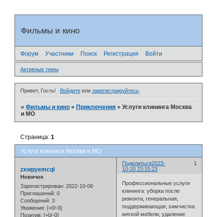
Фильмы и кино
Форум
Участники
Поиск
Регистрация
Войти
Активные темы
Привет, Гость!
Войдите
или
зарегистрируйтесь
.
»
Фильмы и кино
»
Приключения
»
Услуги клининга Москва
и МО
Страница:
1
Услуги клининга Москва и МО
Поделиться
2023-
1
zxwpyemcql
10-20 23:15:23
Новичок
Профессиональные услуги
Зарегистрирован
: 2022-10-06
клининга: уборка после
Приглашений:
0
ремонта, генеральная,
Сообщений:
3
поддерживающая, химчистка
Уважение:
[+0/-0]
мягкой мебели, удаление
Позитив:
[+0/-0]