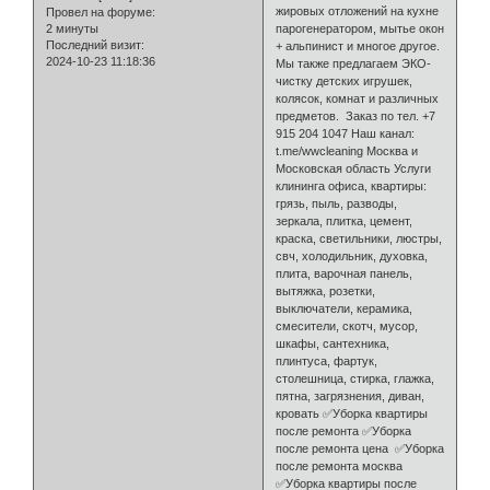
жировых отложений на кухне
Провел на форуме:
2 минуты
парогенератором, мытье окон
Последний визит:
+ альпинист и многое другое.
2024-10-23 11:18:36
Мы также предлагаем ЭКО-
чистку детских игрушек,
колясок, комнат и различных
предметов. Заказ по тел. +7
915 204 1047 Наш канал:
t.me/wwcleaning Москва и
Московская область Услуги
клининга офиса, квартиры:
грязь, пыль, разводы,
зеркала, плитка, цемент,
краска, светильники, люстры,
свч, холодильник, духовка,
плита, варочная панель,
вытяжка, розетки,
выключатели, керамика,
смесители, скотч, мусор,
шкафы, сантехника,
плинтуса, фартук,
столешница, стирка, глажка,
пятна, загрязнения, диван,
кровать ✅Уборка квартиры
после ремонта ✅Уборка
после ремонта цена ✅Уборка
после ремонта москва
✅Уборка квартиры после