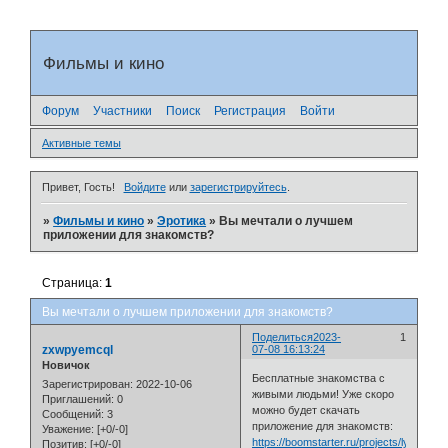
Фильмы и кино
Форум
Участники
Поиск
Регистрация
Войти
Активные темы
Привет, Гость!
Войдите
или
зарегистрируйтесь
.
»
Фильмы и кино
»
Эротика
»
Вы мечтали о лучшем
приложении для знакомств?
Страница:
1
Вы мечтали о лучшем приложении для знакомств?
Поделиться
2023-
1
zxwpyemcql
07-08 16:13:24
Новичок
Бесплатные знакомства с
Зарегистрирован
: 2022-10-06
живыми людьми! Уже скоро
Приглашений:
0
можно будет скачать
Сообщений:
3
приложение для знакомств:
Уважение:
[+0/-0]
https://boomstarter.ru/projects/lykurgs
Позитив:
[+0/-0]