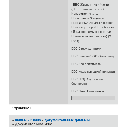
BBC Жизнь птиц 4 Части
(Летать или не летать/
Искусство летать/
Ненасытные/Хищники/
Рыболовы/Сигналы и песни/
Поиск партнера/Потребности
яйца/Проблемы отцовства/
Пределы выносливости) (2
DVD)
BBC Звери хулиганят
BBC Зимняя ЗОО Олимпиада
BBC Зоо олимпиада
BBC Кошмары дикой природы
BBC ЛСД-Внутренний
беспредел
BBC Львы Поле битвы
0
Страница:
1
»
Фильмы и кино
»
Документальные фильмы
»
Документальное кино