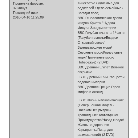
яйцеклетке / Дилемма для
Провел на форуме:
37 минут
родителей / Дела семейные /
Последний визит:
Загадки пола)
2010-04-10 11:25:09
BBC Генеалогическое древо
иисуса Христа / Чудеса
Иисуса Загадки истории
BBC Голубая планета 4 Части
(Голубая планета/Бездна/
Открытый океан/
Замерзающиее моря/
Сезонные моря/Коралловые
моря/Приливные моря/
Побережье) (2 DVD)
BBC Древний Египет Великое
открытие
BBC Древний Рим Расцвет и
падение империи
BBC Древняя Греция Герои
мифов и легенд
BBC Жизнь млекопитающих
(Совершенная модель/
Насекомые/Грызуны/
Травоядные/Плотоядные/
Преимущества/Назад к воде/
Жизнь на деревьях/
Карьеристы/Пища для
размышлений) (2 DVD)