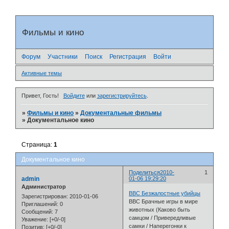
Фильмы и кино
Форум
Участники
Поиск
Регистрация
Войти
Активные темы
Привет, Гость!
Войдите
или
зарегистрируйтесь
.
»
Фильмы и кино
»
Документальные фильмы
»
Документальное кино
Страница:
1
Документальное кино
Поделиться
2010-
1
admin
01-06 19:29:20
Администратор
BBC Безжалостные убийцы
Зарегистрирован
: 2010-01-06
BBC Брачные игры в мире
Приглашений:
0
животных (Каково быть
Сообщений:
7
самцом / Привередливые
Уважение:
[+0/-0]
самки / Наперегонки к
Позитив:
[+0/-0]