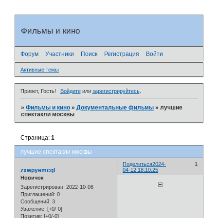
Фильмы и кино
Форум
Участники
Поиск
Регистрация
Войти
Активные темы
Привет, Гость!
Войдите
или
зарегистрируйтесь
.
»
Фильмы и кино
»
Документальные фильмы
»
лучшие
спектакли москвы
Страница:
1
лучшие спектакли москвы
Поделиться
2024-
1
zxwpyemcql
04-12 18:10:25
Новичок
Зарегистрирован
: 2022-10-06
Приглашений:
0
Сообщений:
3
Уважение:
[+0/-0]
Позитив:
[+0/-0]