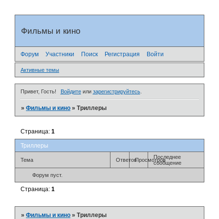
Фильмы и кино
Форум
Участники
Поиск
Регистрация
Войти
Активные темы
Привет, Гость!
Войдите
или
зарегистрируйтесь
.
»
Фильмы и кино
»
Триллеры
Страница:
1
Триллеры
Последнее
Тема
Ответов
Просмотров
сообщение
Форум пуст.
Страница:
1
»
Фильмы и кино
»
Триллеры